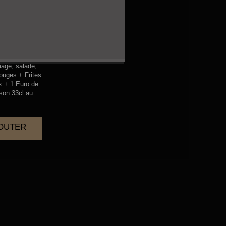
KEN
mage, salade,
ouges + Frites
x + 1 Euro de
sson 33cl au
.
JOUTER