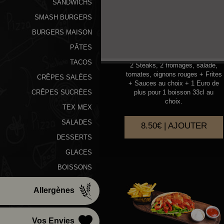
SANDWICHS
SMASH BURGERS
BURGERS MAISON
AMERICAIN
PÂTES
TACOS
2 Steaks, 2 fromages, salade,
tomates, oignons rouges + Frites
CRÊPES SALÉES
+ Sauces au choix + 1 Euro de
plus pour 1 boisson 33cl au
CRÊPES SUCRÉES
choix.
TEX MEX
SALADES
8.50€ | AJOUTER
DESSERTS
GLACES
BOISSONS
Allergènes
Vos Envies