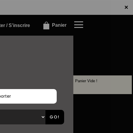
x
×
Panier
r / S'inscrire
Panier Vide !