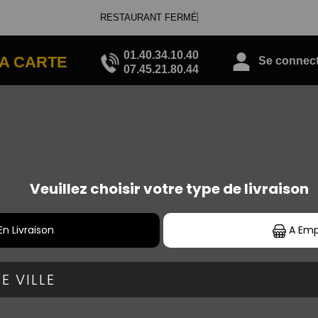
RESTAURANT FERMÉ
01.40.34.10.40
A CARTE
Se connecte
07.45.21.80.44
SANDWICHS