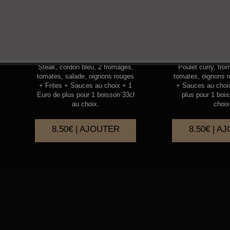
RADICAL
CHIC
Steak, cordon bleu, 2 fromages,
Poulet curry, fro
tomates, salade, oignons rouges
tomates, oignons r
+ Frites + Sauces au choix + 1
+ Sauces au choi
Euro de plus pour 1 boisson 33cl
plus pour 1 boi
au choix.
choix
8.50€ | AJOUTER
8.50€ | A