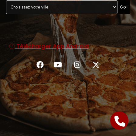
Go!
C.G.V
Télécharger App Android