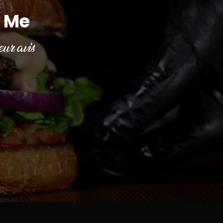
 Me
ur avis