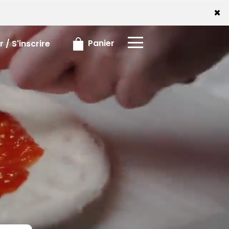
x
×
Panier
 / S'inscrire