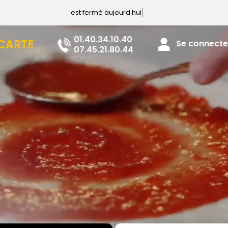
est fermé aujourd hui
01.40.34.10.40
 CARTE
Se connecter
07.45.21.80.44