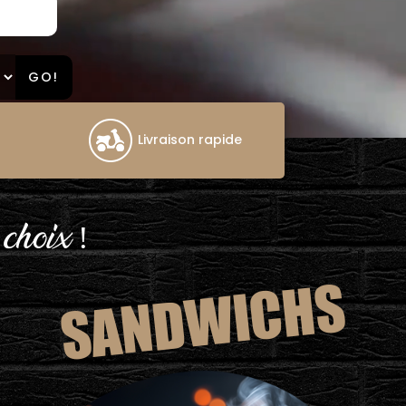
GO!
Livraison rapide
 choix !
SANDWICHS