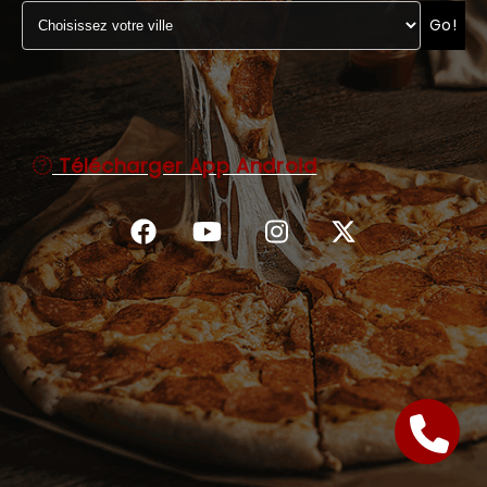
Go!
C.G.V
Télécharger App Android