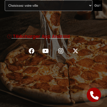
Go!
C.G.V
Télécharger App Android