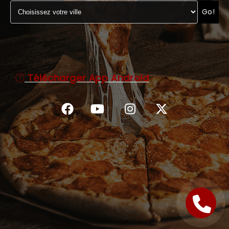
Go!
C.G.V
Télécharger App Android