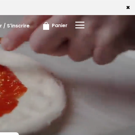
x
×
Panier
 / S'inscrire