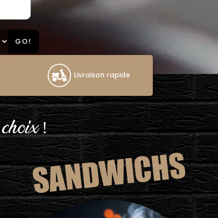
GO!
Livraison rapide
 choix !
SANDWICHS