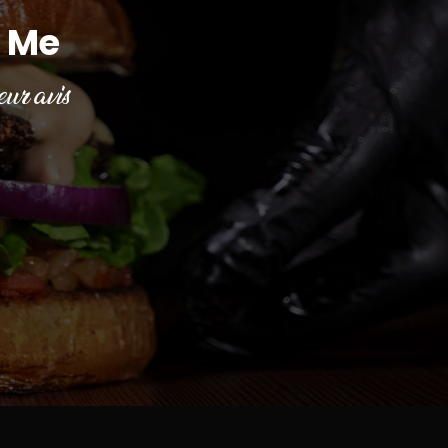
 Me
ur avis