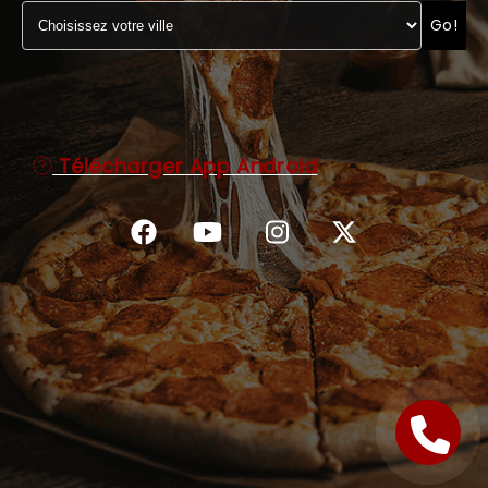
Go!
C.G.V
Télécharger App Android