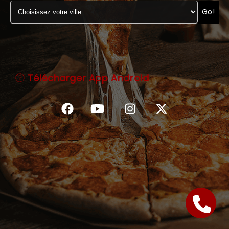
Go!
C.G.V
Télécharger App Android