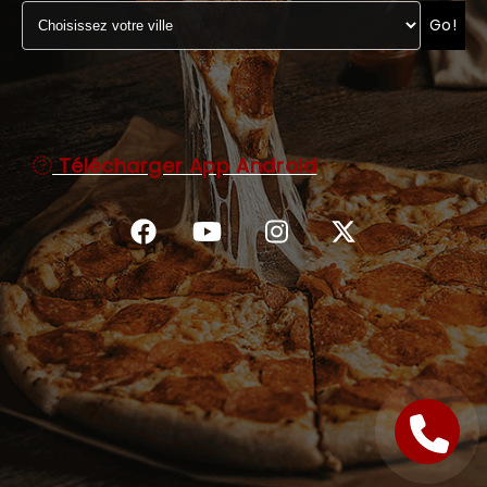
Go!
C.G.V
Télécharger App Android