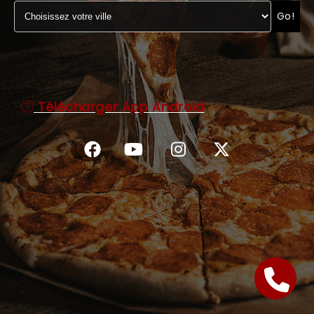
Go!
C.G.V
Télécharger App Android