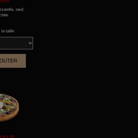
zarella, oeuf,
chée.
la taille
AJOUTER
|
TALE