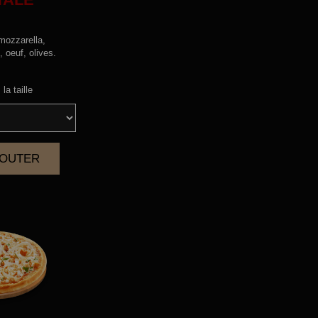
mozzarella,
 oeuf, olives.
la taille
AJOUTER
|