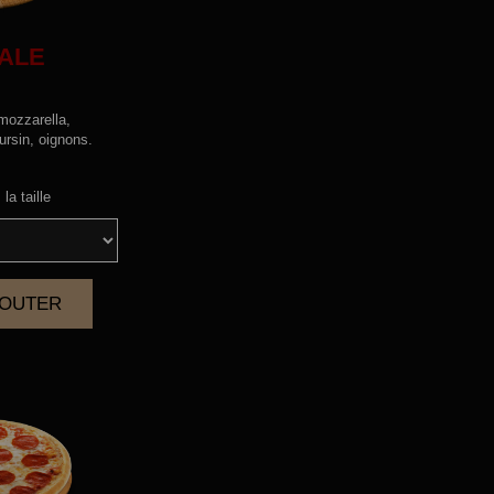
ALE
mozzarella,
ursin, oignons.
la taille
AJOUTER
|