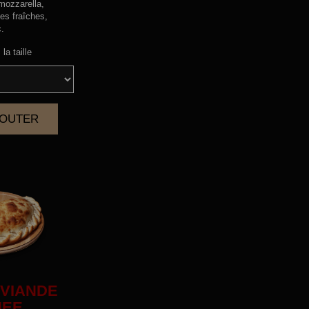
mozzarella,
es fraîches,
c.
la taille
AJOUTER
|
VIANDE
HEE