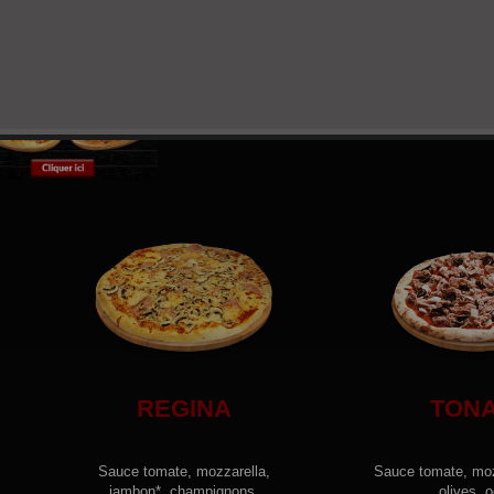
REGINA
TON
Sauce tomate, mozzarella,
Sauce tomate, moz
jambon*, champignons.
olives, o