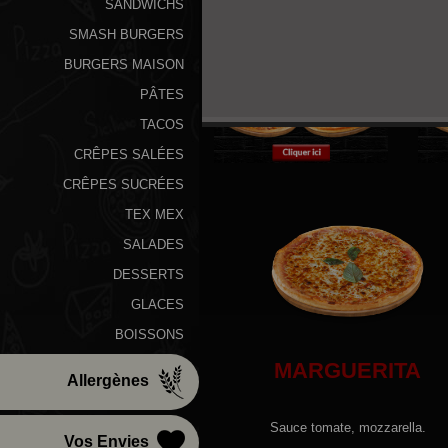
SANDWICHS
SMASH BURGERS
BURGERS MAISON
PÂTES
TACOS
CRÊPES SALÉES
CRÊPES SUCRÉES
TEX MEX
SALADES
DESSERTS
GLACES
BOISSONS
MARGUERITA
Allergènes
Sauce tomate, mozzarella.
Vos Envies