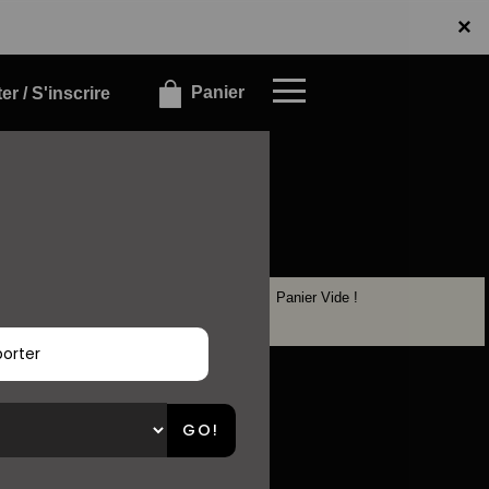
x
×
Panier
r / S'inscrire
Panier Vide !