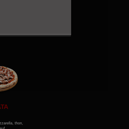
ATA
zarella, thon,
euf.