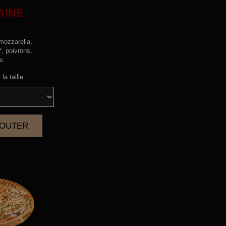
AINE
mozzarella,
*, poivrons,
s.
la taille
AJOUTER
|