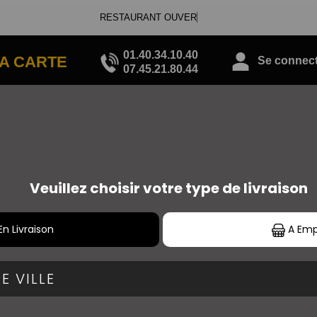
01.40.34.10.40
A CARTE
Se connecte
07.45.21.80.44
PIZZAS TOMATE
JAMBON* = JAMBON DE DINDE
CHORIZO* = VIANDE DE BŒUF
VIANDE HACHÉE* =VIANDE DE BŒUF
MERGUEZ* = VIANDE DE BŒUF
BACON* = BACON DE DINDE
LARDONS* = BÂTONNETS DE VEAU.