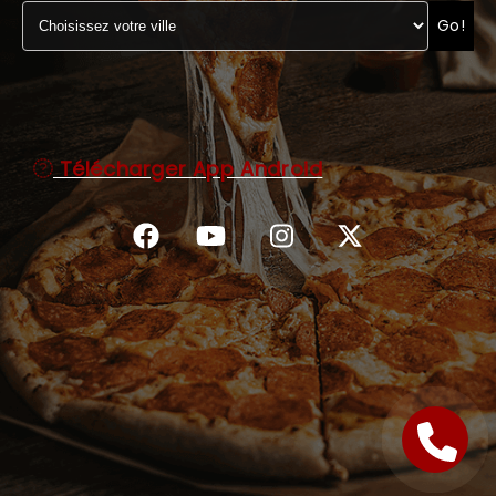
Go!
C.G.V
Télécharger App Android